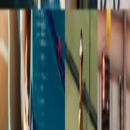
Premium Feature
Öffnungszeiten
:
Montag
18:00
-
18:00
Dienstag
18:00
-
18:00
Donnerstag
18:00
-
18:00
Freitag
18:00
-
18:00
Sonntag
09:30
-
09:30
Über uns
Premium Feature
Informationen
Galerie
Sportangebote
Nach Sportart filtern:
Alle
Rudern
65
Angebote