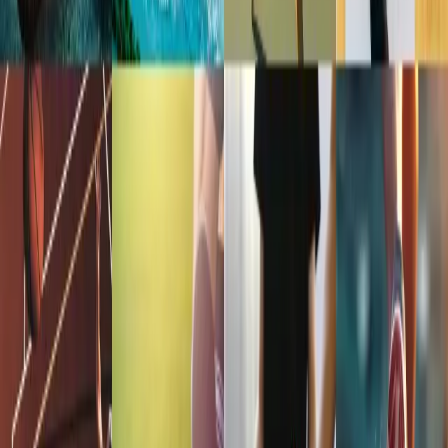
Rudern
Rudertraining
-
-
Gemischt
10:30
Rudern
Anfängerausbildung
-
-
Gemischt
-
Ausbildungskurs für
Rudern
Anf.
-
Gemischt
-
erwachsene...
Anfängerausbildung
Rudern
Anf.
-
Gemischt
-
für Jugendl...
Anfängerausbildung
Rudern
Anf.
12
Gemischt
-
Sommer 2025
Anfängerausbildung
Rudern
Anf.
12
Gemischt
-
Winter 2025
Rudern
BRG Regatten
-
-
Gemischt
-
Rudern
DRV-Achter
-
-
Gemischt
-
Rudern
DRV-Achter
-
-
Gemischt
-
Rudern
U23
-
-
Gemischt
-
U-23-
Rudern
-
-
Gemischt
-
Kleinbootüberprüfung
Mehr laden
Buchung, Mitgliedschaft, Preise
Für detaillierte Informationen zu Buchungen, Mitgliedschaften und
Preisen besuchen Sie bitte unsere Website: