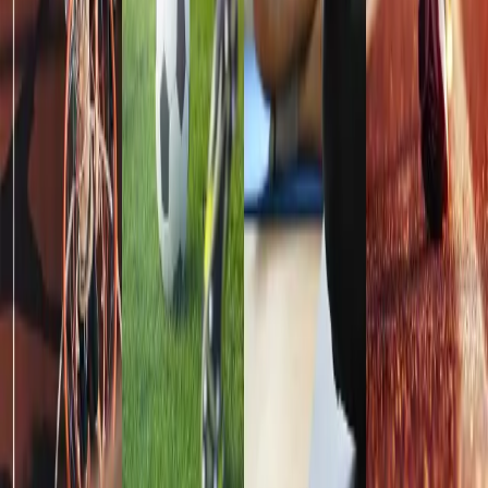
Die Plattform für Sportangebote in deiner Region.
Rechtliches
Allgemeine Geschäftsbedingungen
Datenschutz
Impressum
Kontakt
E-Mail schreiben
Cookie-Einstellungen verwalten
©
2026
EXIT SPORTS.
Alle Rechte vorbehalten.
Cookie-Einstellungen
Wir verwenden Cookies, um Ihnen die bestmögliche Erfahrung auf
unserer Website zu bieten. Nachfolgend können Sie auswählen,
welche Cookie-Arten Sie zulassen möchten. Notwendige Cookies