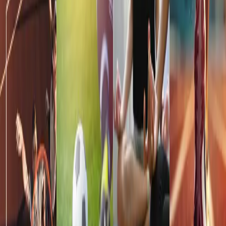
Premium Feature
Weitere Informationen
Premium Feature
Impressum
Premium Feature
Die Plattform für Sportangebote in deiner Region.