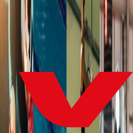
Öffnungszeiten
:
Keine Öffnungszeiten verfügbar
Über uns
Premium Feature
Informationen
Galerie
Sportangebote
Nach Sportart filtern:
Alle
Angeln
24
Angebote
Sportart
Titel
Level
Alter
Geschlecht
Trai
Jugendgruppe des AV
10
-
Angeln
Anf.
Gemischt
-
Neptun
18
Anf.,