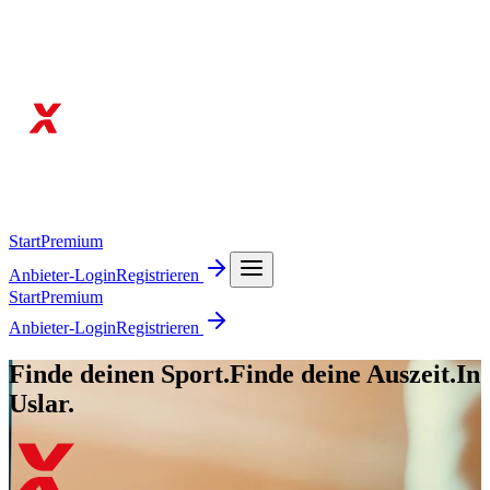
Start
Premium
Anbieter-Login
Registrieren
Start
Premium
Anbieter-Login
Registrieren
Finde deinen Sport.
Finde deine Auszeit.
In
Uslar.