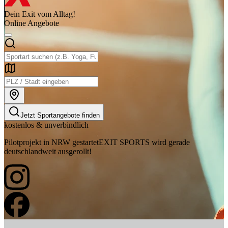
Dein Exit vom Alltag!
Online Angebote
Jetzt Sportangebote finden
kostenlos & unverbindlich
Pilotprojekt in NRW gestartet
EXIT SPORTS wird gerade
deutschlandweit ausgerollt!