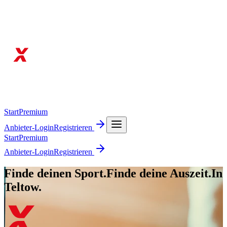
Start
Premium
Anbieter-Login
Registrieren
Start
Premium
Anbieter-Login
Registrieren
Finde deinen Sport.
Finde deine Auszeit.
In
Teltow.