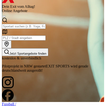
Dein Exit vom Alltag!
Online Angebote
Jetzt Sportangebote finden
kostenlos & unverbindlich
Pilotprojekt in NRW gestartet
EXIT SPORTS wird gerade
deutschlandweit ausgerollt!
Fussball /