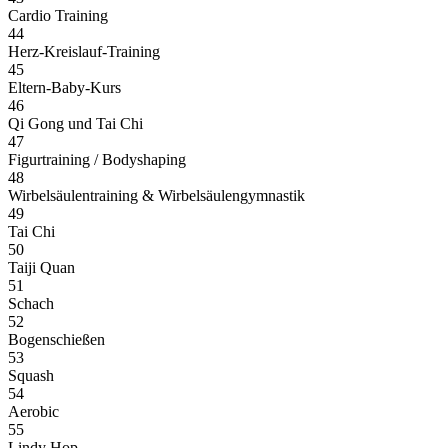
Cardio Training
44
Herz-Kreislauf-Training
45
Eltern-Baby-Kurs
46
Qi Gong und Tai Chi
47
Figurtraining / Bodyshaping
48
Wirbelsäulentraining & Wirbelsäulengymnastik
49
Tai Chi
50
Taiji Quan
51
Schach
52
Bogenschießen
53
Squash
54
Aerobic
55
Lindy Hop