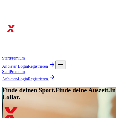
Start
Premium
Anbieter-Login
Registrieren
Start
Premium
Anbieter-Login
Registrieren
Finde deinen Sport.
Finde deine Auszeit.
In
Lollar.