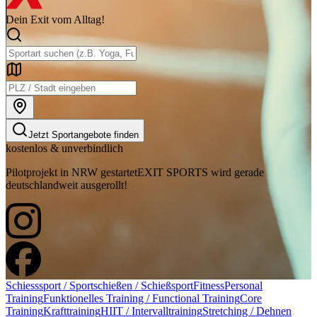
Dein Exit vom Alltag!
Jetzt Sportangebote finden
kostenlos & unverbindlich
Pilotprojekt in NRW gestartet
EXIT SPORTS wird gerade
deutschlandweit ausgerollt!
Schiesssport / Sportschießen / Schießsport
Fitness
Personal
Training
Funktionelles Training / Functional Training
Core
Training
Krafttraining
HIIT / Intervalltraining
Stretching / Dehnen