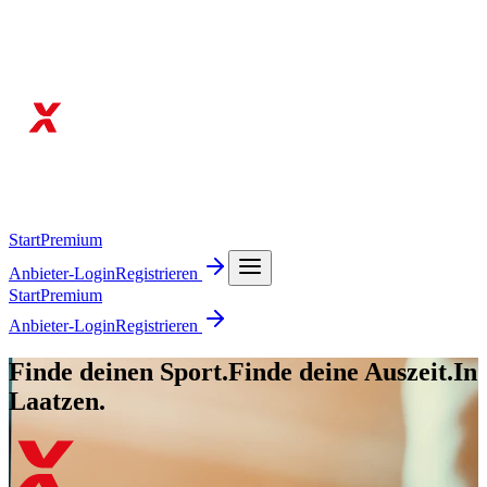
Start
Premium
Anbieter-Login
Registrieren
Start
Premium
Anbieter-Login
Registrieren
Finde deinen Sport.
Finde deine Auszeit.
In
Laatzen.