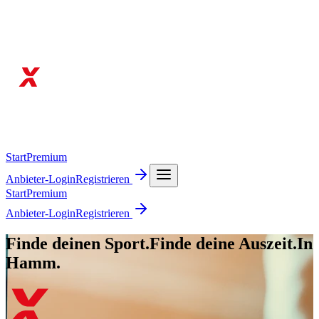
Start
Premium
Anbieter-Login
Registrieren
Start
Premium
Anbieter-Login
Registrieren
Finde deinen Sport.
Finde deine Auszeit.
In
Hamm.