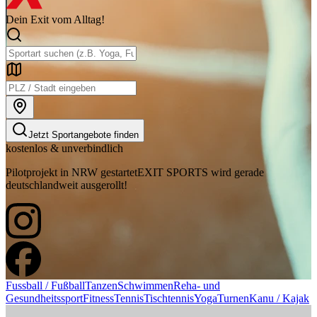
Dein Exit vom Alltag!
Jetzt Sportangebote finden
kostenlos & unverbindlich
Pilotprojekt in NRW gestartet
EXIT SPORTS wird gerade
deutschlandweit ausgerollt!
Fussball / Fußball
Tanzen
Schwimmen
Reha- und
Gesundheitssport
Fitness
Tennis
Tischtennis
Yoga
Turnen
Kanu / Kajak