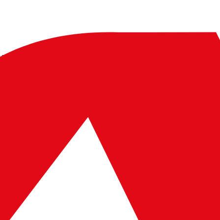
ereine, Studios, private Anbieter) aus öffentlich zugänglichen Webseit
DF/Bildformate)
fort online sichtbar
o, Galerie, Links & mehr
ne Webseite
eile: