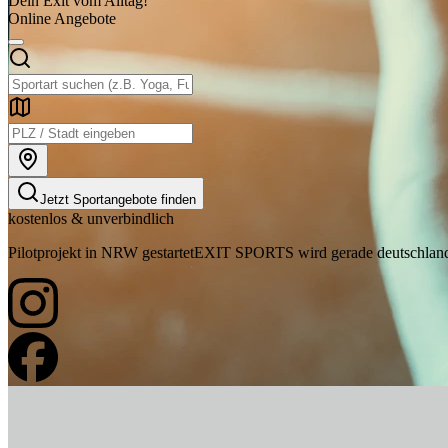
Dein Exit vom Alltag!
Online Angebote
Jetzt Sportangebote finden
kostenlos & unverbindlich
Pilotprojekt in NRW gestartet
EXIT SPORTS wird gerade deutschlandw