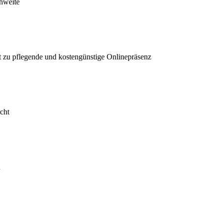
chweite
ht zu pflegende und kostengünstige Onlinepräsenz
cht
n