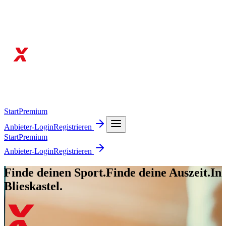
Start
Premium
Anbieter-Login
Registrieren
Start
Premium
Anbieter-Login
Registrieren
Finde deinen Sport.
Finde deine Auszeit.
In
Blieskastel.