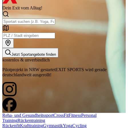
Dein Exit vom Alltag!
Jetzt Sportangebote finden
kostenlos & unverbindlich
Pilotprojekt in NRW gestartet
EXIT SPORTS wird gerade
deutschlandweit ausgerollt!
Reha- und Gesundheitssport
CrossFit
Fitness
Personal
Training
Rückentraining
Rückenfit
Krafttraining
Gymnastik
Yoga
Cycling