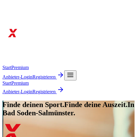
Start
Premium
Anbieter-Login
Registrieren
Start
Premium
Anbieter-Login
Registrieren
Finde deinen Sport.
Finde deine Auszeit.
In
Bad Soden-Salmünster.