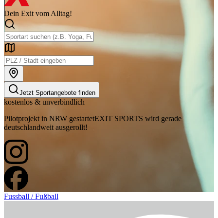
Dein Exit vom Alltag!
Jetzt Sportangebote finden
kostenlos & unverbindlich
Pilotprojekt in NRW gestartet
EXIT SPORTS wird gerade
deutschlandweit ausgerollt!
Fussball / Fußball